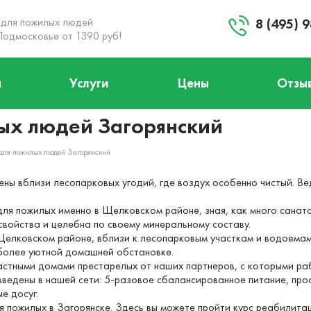
 для пожилых людей
8 (495) 
Подмосковье от 1390 руб!
ы
Услуги
Цены
Отзы
+8 (495) 984-04-92
Заказать звонок
ых людей Загорянский
Запланировать визит
для пожилых людей Загорянский
ны вблизи лесопарковых угодий, где воздух особенно чистый. Ве
ля пожилых именно в Щелковском районе, зная, как много санат
свойства и целебна по своему минеральному составу.
Щелковском районе, вблизи к лесопарковым участкам и водоемам
в более уютной домашней обстановке.
стными домами престарелых от наших партнеров, с которыми раб
введены в нашей сети: 5-разовое сбалансированное питание, про
е досуг.
 пожилых в Загорянске. Здесь вы можете пройти курс реабилитац