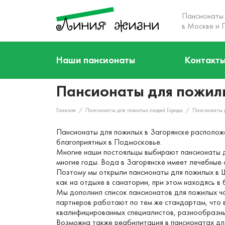
Пансионаты
в Москве и 
О нас
Наши пансионаты
Контакт
Кто мы
Акции
Пансионаты для пожил
Наша команда
Наши пансионаты
Главная
/
Пансионаты для пожилых людей Города
/
Пансионаты 
Услуги
Пансионаты для пожилых в Загорянске расположе
Цены
благоприятных в Подмосковье.
Многие наши постояльцы выбирают пансионаты д
Отзывы
многие годы. Вода в Загорянске имеет лечебные 
Поэтому мы открыли пансионаты для пожилых в 
Контакты
как на отдыхе в санатории, при этом находясь 
Мы дополнил список пансионатов для пожилых ча
партнеров работают по тем же стандартам, что 
квалифицированных специалистов, разнообразны
Возможна также реабилитация в пансионатах для