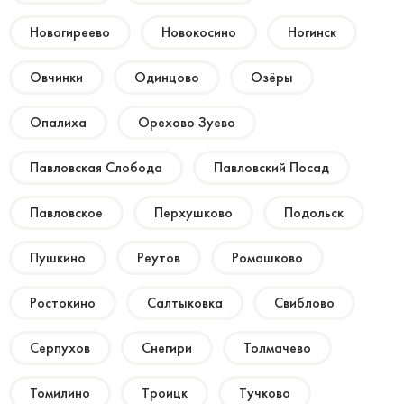
Новогиреево
Новокосино
Ногинск
Овчинки
Одинцово
Озёры
Опалиха
Орехово Зуево
Павловская Слобода
Павловский Посад
Павловское
Перхушково
Подольск
Пушкино
Реутов
Ромашково
Ростокино
Салтыковка
Свиблово
Серпухов
Снегири
Толмачево
Томилино
Троицк
Тучково