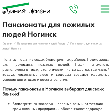
Пансионаты для пожилых
О нас
+8 (495) 984-04-92
Заказать звонок
людей Ногинск
Кто мы
Акции
Главная
/
Пансионаты для пожилых людей Города
/
Пансионаты для пожилых
Запланировать визит
Наша команда
Наши пансионаты
людей Ногинск
Услуги
Ногинск – один из самых благоприятных районов Подмосковья
для проживания пожилых людей. Наши пансионаты
расположены в тихих, экологически чистых местах, где чистый
Цены
воздух, живописные леса и водоёмы создают идеальные
условия для отдыха и восстановления.
Отзывы
Почему пансионаты в Ногинске выбирают для своих
Контакты
близких?
Благоприятная экология – зелёные зоны и отсутствие
промышленных предприятий обеспечивают здоровую