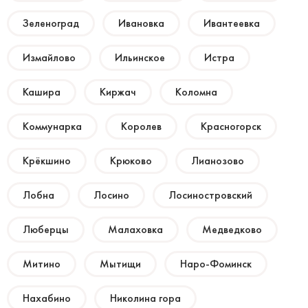
Зеленоград
Ивановка
Ивантеевка
Измайлово
Ильинское
Истра
Кашира
Киржач
Коломна
Коммунарка
Королев
Красногорск
Крёкшино
Крюково
Лианозово
Лобна
Лосино
Лосиностровский
Люберцы
Малаховка
Медведково
Митино
Мытищи
Наро-Фоминск
Нахабино
Николина гора