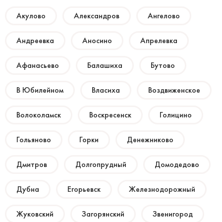
Акулово
Александров
Ангелово
Андреевка
Аносино
Апрелевка
Афанасьево
Балашиха
Бутово
В Юбилейном
Власиха
Воздвиженское
Волоколамск
Воскресенск
Голицино
Гольяново
Горки
Денежниково
Дмитров
Долгопрудный
Домодедово
Дубна
Егорьевск
Железнодорожный
Жуковский
Загорянский
Звенигород