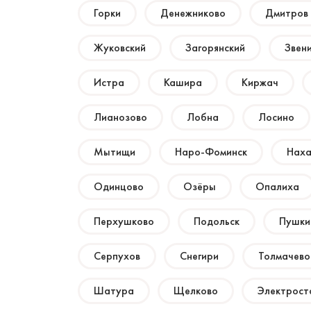
Горки
Денежниково
Дмитров
Жуковский
Загорянский
Звен
Истра
Кашира
Киржач
Лианозово
Лобна
Лосино
Мытищи
Наро-Фоминск
Наха
Одинцово
Озёры
Опалиха
Перхушково
Подольск
Пушки
Серпухов
Снегири
Толмачево
Шатура
Щелково
Электрост