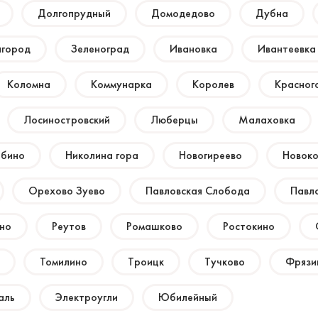
Долгопрудный
Домодедово
Дубна
игород
Зеленоград
Ивановка
Ивантеевка
Коломна
Коммунарка
Королев
Красног
Лосиностровский
Люберцы
Малаховка
бино
Николина гора
Новогиреево
Новоко
Орехово Зуево
Павловская Слобода
Павл
но
Реутов
Ромашково
Ростокино
Томилино
Троицк
Тучково
Фрязи
аль
Электроугли
Юбилейный