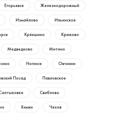
Егорьевск
Железнодорожный
Измайлово
Ильинское
орск
Крёкшино
Крюково
Медведково
Митино
сино
Ногинск
Овчинки
овский Посад
Павловское
Салтыковка
Свиблово
но
Химки
Чехов