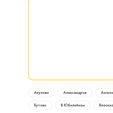
Акулово
Александров
Ангел
Бутово
В Юбилейном
Власих