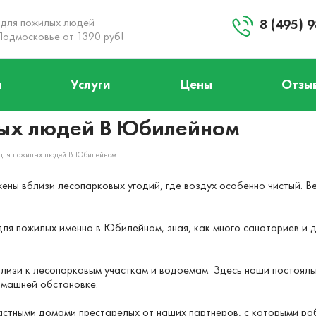
 для пожилых людей
8 (495) 
Подмосковье от 1390 руб!
ы
Услуги
Цены
Отзы
+8 (495) 984-04-92
Заказать звонок
лых людей В Юбилейном
Запланировать визит
для пожилых людей В Юбилейном
ы вблизи лесопарковых угодий, где воздух особенно чистый. Ве
ля пожилых именно в Юбилейном, зная, как много санаториев и 
лизи к лесопарковым участкам и водоемам. Здесь наши постояль
омашней обстановке.
стными домами престарелых от наших партнеров, с которыми раб