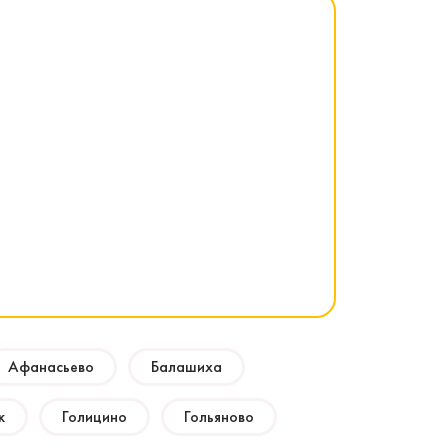
Афанасьево
Балашиха
к
Голицино
Гольяново