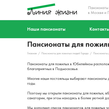
Пансионаты
в Москве и 
О нас
Наши пансионаты
Контакт
Кто мы
Акции
Пансионаты для пожи
Наша команда
Наши пансионаты
Главная
/
Пансионаты для пожилых людей Города
/
Пансионаты 
Услуги
Пансионаты для пожилых в Юбилейном расположен
Цены
благоприятных в Подмосковье.
Отзывы
Многие наши постояльцы выбирают пансионаты д
годы.
Контакты
Поэтому мы открыли пансионаты для пожилых, вб
санатории, при этом находясь в более уютной д
Мы дополнил список пансионатов для пожилых ча