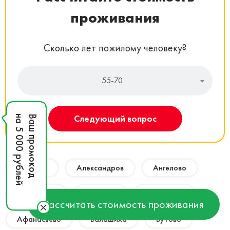
проживания
Сколько лет пожилому человеку?
55-70
Следующий вопрос
на 5 000 рублей
Ваш промокод
Акулово
Александров
Ангелово
Андреевка
Аносино
Апрелевка
Рассчитать стоимость проживания
Афанасьево
Балашиха
Бутово