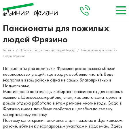
Пансионаты для пожилых
О нас
+8 (495) 984-04-92
Заказать звонок
людей Фрязино
Кто мы
Акции
Главная
/
Пансионаты для пожилых людей Города
/
Пансионаты для пожилых
Запланировать визит
Наша команда
Наши пансионаты
людей Фрязино
Услуги
Пансионаты для пожилых в Фрязино расположены вблизи
лесопарковых угодий, где воздух особенно чистый. Ведь
экология в этом районе одна из самых благоприятных в
Цены
Подмосковье.
Многие наши постояльцы выбирают пансионаты для пожилых
Отзывы
именно в Щелковском районе, зная, как много санаториев и
домов отдыха работало в этом регионе многие годы. Вода в
Контакты
Фрязино имеет лечебные свойства и целебна по своему
минеральному составу.
Поэтому мы открыли пансионаты для пожилых в Щелковском
районе, вблизи к лесопарковым участкам и водоемам. Здесь