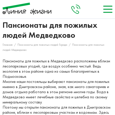
Пансионаты для пожилых
О нас
+8 (495) 984-04-92
Заказать звонок
людей Медведково
Кто мы
Акции
Главная
/
Пансионаты для пожилых людей Города
/
Пансионаты для пожилых
Запланировать визит
Наша команда
Наши пансионаты
людей Медведково
Услуги
Пансионаты для пожилых в Медведково расположены вблизи
лесопарковых угодий, где воздух особенно чистый. Ведь
экология в этом районе одна из самых благоприятных в
Цены
Подмосковье.
Многие наши постояльцы выбирают пансионаты для пожилых
Отзывы
именно в Дмитровском районе, зная, как много санаториев и
домов отдыха работало в этом регионе многие годы. Вода в
Контакты
Медведково имеет лечебные свойства и целебна по своему
минеральному составу.
Поэтому мы открыли пансионаты для пожилых в Дмитровском
районе, вблизи к лесопарковым участкам и водоемам. Здесь