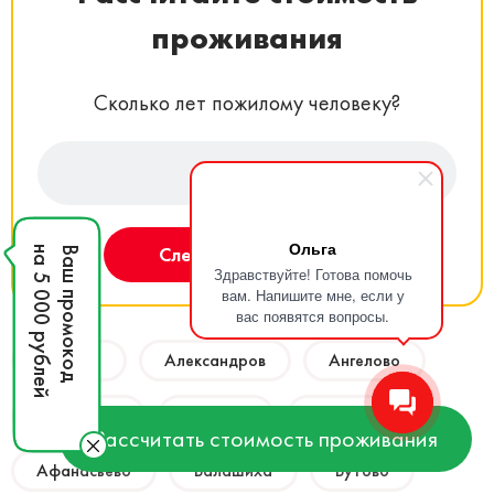
проживания
Сколько лет пожилому человеку?
55-70
Ольга
Следующий вопрос
на 5 000 рублей
Ваш промокод
Здравствуйте! Готова помочь
вам. Напишите мне, если у
вас появятся вопросы.
Акулово
Александров
Ангелово
Андреевка
Аносино
Апрелевка
Рассчитать стоимость проживания
Афанасьево
Балашиха
Бутово