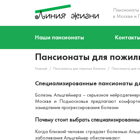
Пансионаты
в Москве и 
О нас
Наши пансионаты
Контакт
Кто мы
Акции
Пансионаты для пожил
Наша команда
Наши пансионаты
Главная
/
Пансионаты для пожилых Болезни
/
Пансионаты для п
Услуги
Специализированные пансионаты дл
Цены
Болезнь Альцгеймера – серьезное нейродегенер
Отзывы
Москве и Подмосковье предлагают комфортны
замедление прогрессирования болезни.
Контакты
Почему стоит выбрать специализированны
Когда близкий человек страдает болезнью Альц
заболевания Альцгеймер обеспечивают: