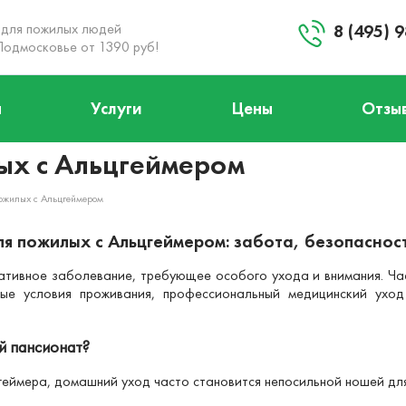
 для пожилых людей
8 (495) 
Подмосковье от 1390 руб!
ы
Услуги
Цены
Отзы
+8 (495) 984-04-92
Заказать звонок
ых с Альцгеймером
Запланировать визит
ожилых с Альцгеймером
я пожилых с Альцгеймером: забота, безопаснос
ативное заболевание, требующее особого ухода и внимания. Ча
е условия проживания, профессиональный медицинский уход
й пансионат?
геймера, домашний уход часто становится непосильной ношей дл