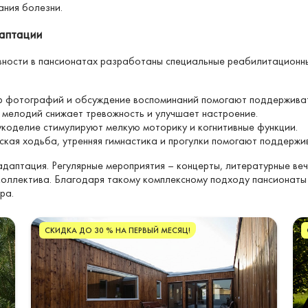
ания болезни.
аптации
вности в пансионатах разработаны специальные реабилитационн
р фотографий и обсуждение воспоминаний помогают поддерживат
мелодий снижает тревожность и улучшает настроение.
рукоделие стимулируют мелкую моторику и когнитивные функции.
ская ходьба, утренняя гимнастика и прогулки помогают поддержи
адаптация. Регулярные мероприятия – концерты, литературные в
коллектива. Благодаря такому комплексному подходу пансионаты 
ра.
СКИДКА ДО 30 % НА ПЕРВЫЙ МЕСЯЦ!