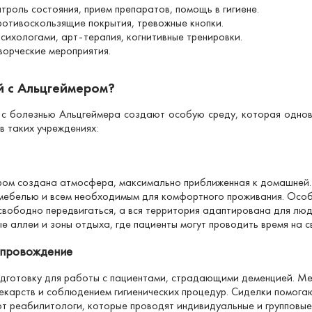
роль состояния, прием препаратов, помощь в гигиене.
противоскользящие покрытия, тревожные кнопки.
сихологами, арт-терапия, когнитивные тренировки.
ворческие мероприятия.
й с Альцгеймером?
 с болезнью Альцгеймера создают особую среду, которая однов
в таких учреждениях:
ером создана атмосфера, максимально приближенная к домашней
мебелью и всем необходимым для комфортного проживания. Особ
вободно передвигаться, а вся территория адаптирована для люд
 аллеи и зоны отдыха, где пациенты могут проводить время на с
опровождение
дготовку для работы с пациентами, страдающими деменцией. М
екарств и соблюдением гигиенических процедур. Сиделки помогаю
т реабилитологи, которые проводят индивидуальные и групповые