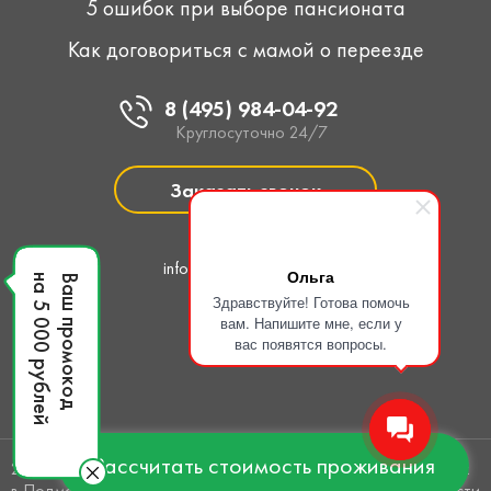
5 ошибок при выборе пансионата
Как договориться с мамой о переезде
8 (495) 984-04-92
Круглосуточно 24/7
Заказать звонок
Написать нам
info@pansionat-line.pro
Ольга
на 5 000 рублей
Ваш промокод
Здравствуйте! Готова помочь
вам. Напишите мне, если у
вас появятся вопросы.
Рассчитать стоимость проживания
2015 — 2026. Все права защищены. Пансионаты для пожилых
в Подмосковье.
Политика конфиденциальности