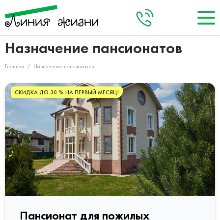
Назначение пансионатов
О нас
+8 (495) 984-04-92
Заказать звонок
Главная
/
Назначение пансионатов
Кто мы
Акции
Запланировать визит
Наша команда
СКИДКА ДО 30 % НА ПЕРВЫЙ МЕСЯЦ!
Наши пансионаты
Услуги
Цены
Отзывы
Контакты
Пансионат для пожилых