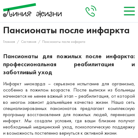
Пансионаты после инфаркта
О нас
+8 (495) 984-04-92
Заказать звонок
Главная
/
Состояния
/
Пансионаты после инфаркта
Кто мы
Акции
Пансионаты для пожилых после инфаркта:
Запланировать визит
Наша команда
Наши пансионаты
профессиональная реабилитация и
заботливый уход
Услуги
Инфаркт миокарда – серьезное испытание для организма,
Цены
особенно в пожилом возрасте. После выписки из больницы
начинается не менее важный этап – реабилитация, от которой
Отзывы
во многом зависит дальнейшее качество жизни. Наша сеть
специализированных пансионатов предлагает комплексную
Контакты
программу восстановления для пожилых людей, перенесших
инфаркт. Мы создали условия, где ваши близкие получат
необходимый медицинский уход, психологическую поддержку
и возможность постепенно вернуться к активной жизни.