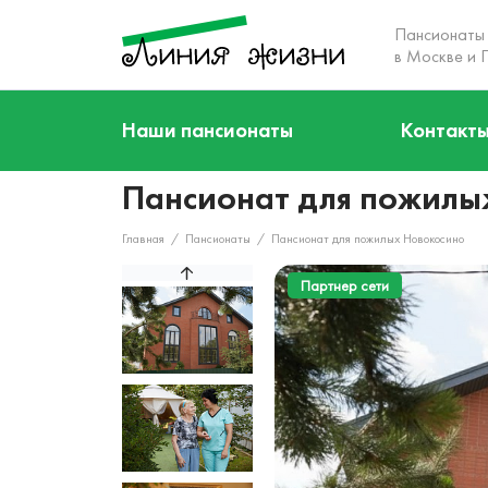
Пансионаты
в Москве и 
О нас
Наши пансионаты
Контакт
Кто мы
Акции
Пансионат для пожилы
Наша команда
Наши пансионаты
Главная
/
Пансионаты
/
Пансионат для пожилых Новокосино
Услуги
Партнер сети
Цены
Отзывы
Контакты