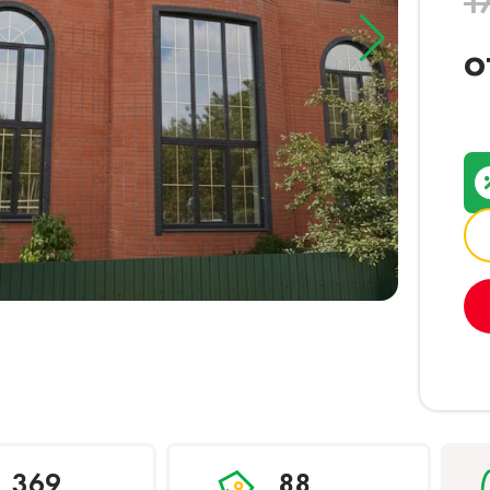
1
о
369
88