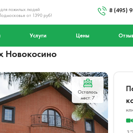
 для пожилых людей
8 (495) 
Подмосковье от 1390 руб!
ы
Услуги
Цены
Отзы
+8 (495) 984-04-92
Заказать звонок
х Новокосино
Запланировать визит
П
Осталось
мест: 7
к
ил