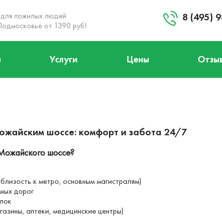
 для пожилых людей
8 (495) 
Подмосковье от 1390 руб!
ы
Услуги
Цены
Отзы
+8 (495) 984-04-92
Заказать звонок
Запланировать визит
ожайским шоссе: комфорт и забота 24/7
 Можайского шоссе?
близость к метро, основным магистралям)
мных дорог
улок
газины, аптеки, медицинские центры)