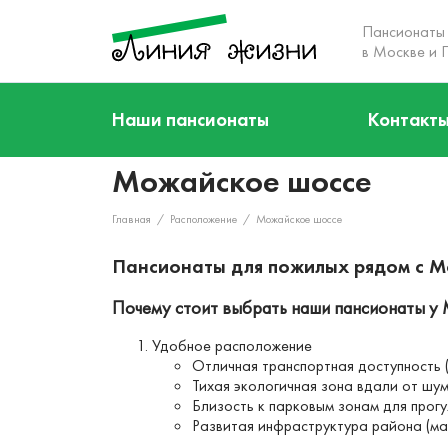
Пансионаты
в Москве и 
О нас
Наши пансионаты
Контакт
Кто мы
Акции
Можайское шоссе
Наша команда
Наши пансионаты
Главная
/
Расположение
/
Можайское шоссе
Услуги
Пансионаты для пожилых рядом с М
Цены
Почему стоит выбрать наши пансионаты у
Отзывы
Удобное расположение
Контакты
Отличная транспортная доступность (
Тихая экологичная зона вдали от шу
Близость к парковым зонам для прог
Развитая инфраструктура района (ма