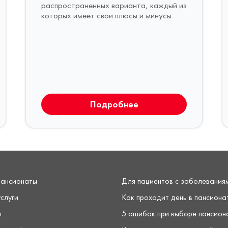
распространенных варианта, каждый из
которых имеет свои плюсы и минусы.
Подробнее
пансионаты
Для пациентов с заболевания
слуги
Как проходит день в пансиона
ы
5 ошибок при выборе пансион