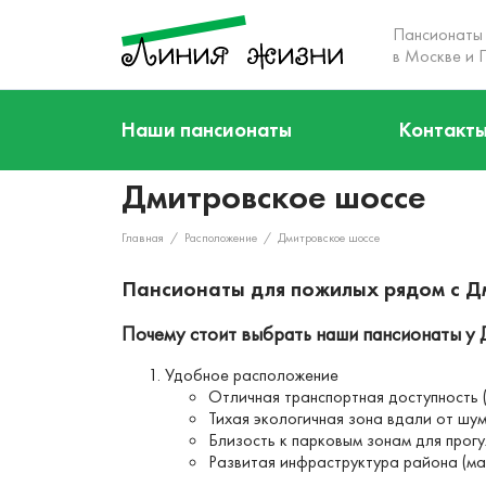
Пансионаты
в Москве и 
О нас
Наши пансионаты
Контакт
Кто мы
Акции
Дмитровское шоссе
Наша команда
Наши пансионаты
Главная
/
Расположение
/
Дмитровское шоссе
Услуги
Пансионаты для пожилых рядом с Д
Цены
Почему стоит выбрать наши пансионаты у
Отзывы
Удобное расположение
Контакты
Отличная транспортная доступность (
Тихая экологичная зона вдали от шу
Близость к парковым зонам для прог
Развитая инфраструктура района (ма