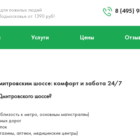
 для пожилых людей
8 (495) 
Подмосковье от 1390 руб!
ы
Услуги
Цены
Отзы
+8 (495) 984-04-92
Заказать звонок
Запланировать визит
митровским шоссе: комфорт и забота 24/7
 Дмитровского шоссе?
близость к метро, основным магистралям)
мных дорог
улок
газины, аптеки, медицинские центры)