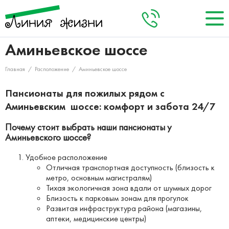
Аминьевское шоссе
О нас
+8 (495) 984-04-92
Заказать звонок
Главная
/
Расположение
/
Аминьевское шоссе
Кто мы
Акции
Пансионаты для пожилых рядом с
Запланировать визит
Наша команда
Наши пансионаты
Аминьевским шоссе: комфорт и забота 24/7
Услуги
Почему стоит выбрать наши пансионаты у
Аминьевского шоссе?
Цены
Удобное расположение
Отзывы
Отличная транспортная доступность (близость к
метро, основным магистралям)
Контакты
Тихая экологичная зона вдали от шумных дорог
Близость к парковым зонам для прогулок
Развитая инфраструктура района (магазины,
аптеки, медицинские центры)